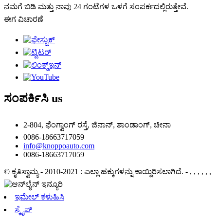
ನಮಗೆ ಬಿಡಿ ಮತ್ತು ನಾವು 24 ಗಂಟೆಗಳ ಒಳಗೆ ಸಂಪರ್ಕದಲ್ಲಿರುತ್ತೇವೆ.
ಈಗ ವಿಚಾರಣೆ
ಸಂಪರ್ಕಿಸಿ
us
2-804, ಫೆಂಗ್ವಾಂಗ್ ರಸ್ತೆ, ಜಿನಾನ್, ಶಾಂಡಾಂಗ್, ಚೀನಾ
0086-18663717059
info@knoppoauto.com
0086-18663717059
© ಕೃತಿಸ್ವಾಮ್ಯ - 2010-2021 : ಎಲ್ಲಾ ಹಕ್ಕುಗಳನ್ನು ಕಾಯ್ದಿರಿಸಲಾಗಿದೆ.
- , , , , , ,
ಇಮೇಲ್ ಕಳುಹಿಸಿ
ಸ್ಕೈಪ್