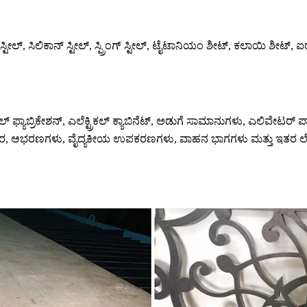
ಲಾಯಿ ಸ್ಟೀಲ್, ಸಿಲಿಕಾನ್ ಸ್ಟೀಲ್, ಸ್ಪ್ರಿಂಗ್ ಸ್ಟೀಲ್, ಟೈಟಾನಿಯಂ ಶೀಟ್, ಕಲಾಯಿ 
 ಫ್ಯಾಬ್ರಿಕೇಶನ್, ಎಲೆಕ್ಟ್ರಿಕಲ್ ಕ್ಯಾಬಿನೆಟ್, ಅಡುಗೆ ಸಾಮಾನುಗಳು, ಎಲಿ
ಕಾರ, ಆಭರಣಗಳು, ವೈದ್ಯಕೀಯ ಉಪಕರಣಗಳು, ವಾಹನ ಭಾಗಗಳು ಮತ್ತು ಇತರ ಲೋಹದ