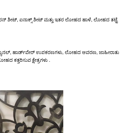
ಶೀಟ್, ಐರನ್ ಶೀಟ್, ಐನಾಕ್ಸ್ ಶೀಟ್ ಮತ್ತು ಇತರ ಲೋಹದ ಹಾಳೆ, ಲೋಹದ ತಟ್ಟೆ
ವೇಟರ್ ಪ್ಯಾನಲ್, ಹಾರ್ಡ್‌ವೇರ್ ಉಪಕರಣಗಳು, ಲೋಹದ ಆವರಣ, ಜಾಹೀರಾತು
 ಕತ್ತರಿಸುವ ಕ್ಷೇತ್ರಗಳು .