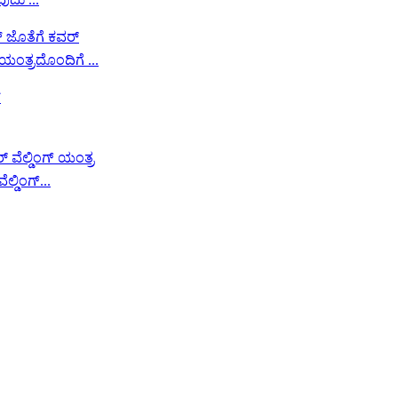
ಂತ್ರದೊಂದಿಗೆ ...
್ಡಿಂಗ್...