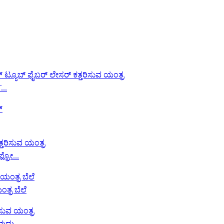
..
್ರೋ...
ತ್ರ ಬೆಲೆ
ುದು ...