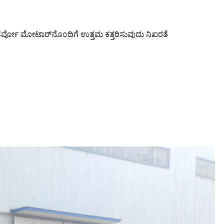
.ಸರ್ವೋ ಮೋಟಾರ್‌ನೊಂದಿಗೆ ಉತ್ತಮ ಕತ್ತರಿಸುವುದು ನಿಖರತೆ