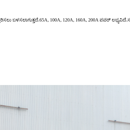
ತ್ತರಿಸಲು ಬಳಸಲಾಗುತ್ತದೆ.65A, 100A, 120A, 160A, 200A ಪವರ್ ಲಭ್ಯವಿದೆ