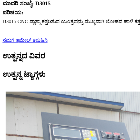
ಮಾದರಿ ಸಂಖ್ಯೆ: D3015
ಪರಿಚಯ:
D3015 CNC ಪ್ಲಾಸ್ಮಾ ಕತ್ತರಿಸುವ ಯಂತ್ರವನ್ನು ಮುಖ್ಯವಾಗಿ ಲೋಹದ ಹಾಳೆ ಕ
ನಮಗೆ ಇಮೇಲ್ ಕಳುಹಿಸಿ
ಉತ್ಪನ್ನದ ವಿವರ
ಉತ್ಪನ್ನ ಟ್ಯಾಗ್ಗಳು